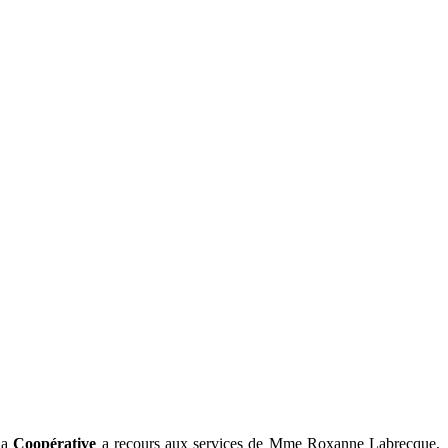
 la
Coopérative
a recours aux services de Mme Roxanne Labrecque,